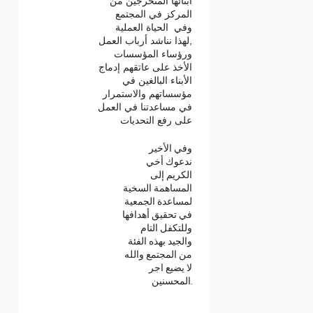
أبنائها المتخرجين من
المركز في المجتمع
وفي الحياة العملية
,لهذا نناشد أرباب العمل
ورؤساء المؤسسات
الأخذ على عاتقهم إدماج
الأبناء البالغين في
مؤسساتهم والاستمرار
في مساعدتنا في العمل
على رفع التحديات
وفي الأخير
ندعوك أخي
الكريم إلى
المساهمة السخية
لمساعدة الجمعية
في تحقيق أهدافها
وللتكفل التام
والجيد بهذه الفئة
من المجتمع والله
لا يضيع اجر
المحسنين.