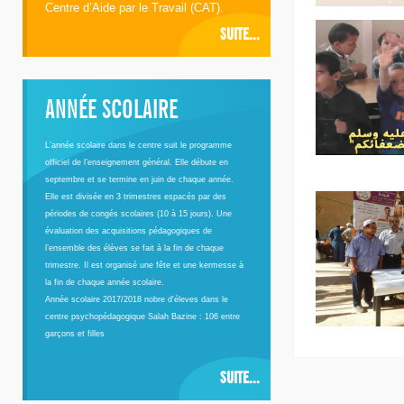
Centre d’Aide par le Travail (CAT).
SUITE...
ANNÉE SCOLAIRE
L’année scolaire dans le centre suit le programme
officiel de l’enseignement général. Elle débute en
septembre et se termine en juin de chaque année.
Elle est divisée en 3 trimestres espacés par des
périodes de congés scolaires (10 à 15 jours). Une
évaluation des acquisitions pédagogiques de
l’ensemble des élèves se fait à la fin de chaque
trimestre. Il est organisé une fête et une kermesse à
la fin de chaque année scolaire.
Année scolaire 2017/2018 nobre d'éleves dans le
centre psychopédagogique Salah Bazine : 106 entre
garçons et filles
SUITE...