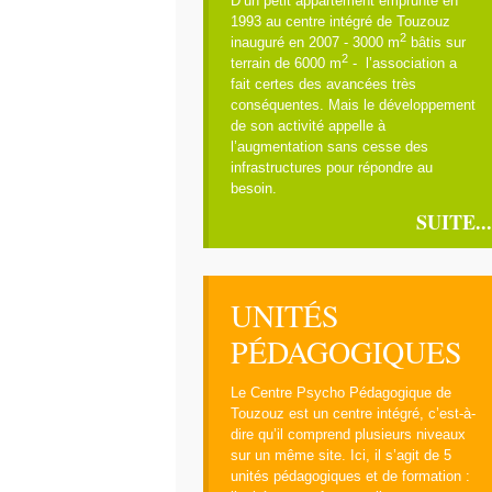
D’un petit appartement emprunté en
1993 au centre intégré de Touzouz
2
inauguré en 2007 - 3000 m
bâtis sur
2
terrain de 6000 m
- l’association a
fait certes des avancées très
conséquentes. Mais le développement
de son activité appelle à
l’augmentation sans cesse des
infrastructures pour répondre au
besoin.
SUITE...
UNITÉS
PÉDAGOGIQUES
Le Centre Psycho Pédagogique de
Touzouz est un centre intégré, c’est-à-
dire qu’il comprend plusieurs niveaux
sur un même site. Ici, il s’agit de 5
unités pédagogiques et de formation :