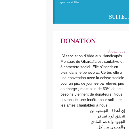
garçons et filles
SUITE...
DONATION
Aidez nous
L’Association d’Aide aux Handicapés
Mentaux de Ghardaïa est caritative et
à caractère social. Elle s’inscrit en
plein dans le bénévolat. Certes elle a
une convention avec la caisse sociale
pour un prix de journée par élèves pris
en charge ; mais plus de 60% de ses
besoins viennent de donateurs. Nous
ouvrons ici une fenêtre pour solliciter
les âmes charitables à nous .
إن أهداف الجمعية لن
تتحقق لولا تضافر
الجهود والدعم المادي
والمعنوي من كل