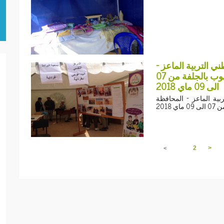
ني التربية الماعز
المحافظة السامية لتطوير السهوب بالجلفة من 07
الى 09 ماي 2018
بية الماعز - المحافظة
2018
1
2
>
<