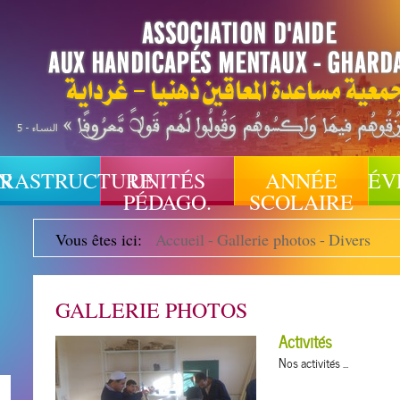
N
FRASTRUCTURE
UNITÉS
ANNÉE
ÉV
PÉDAGO.
SCOLAIRE
Vous êtes ici:
Accueil
-
Gallerie photos
-
Divers
GALLERIE PHOTOS
Activités
Nos activités ...