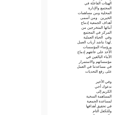
الهيئات الفاعلة في
المجتمع والإدارة
المحلية ومن مساهمات
الخيرين . ومن أسمى
أهداف الجمعية إدماج
أبنائها المتخرجين من
المركز في المجتمع
وفي الحياة العملية
,لهذا نناشد أرباب العمل
ورؤساء المؤسسات
الأخذ على عاتقهم إدماج
الأبناء البالغين في
مؤسساتهم والاستمرار
في مساعدتنا في العمل
على رفع التحديات
وفي الأخير
ندعوك أخي
الكريم إلى
المساهمة السخية
لمساعدة الجمعية
في تحقيق أهدافها
وللتكفل التام