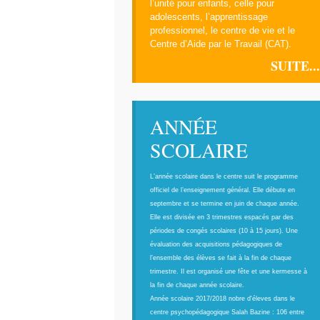
l’unité pour enfants, celle pour
adolescents, l’apprentissage
professionnel, le centre de vie et le
Centre d’Aide par le Travail (CAT).
SUITE...
ANNÉE
SCOLAIRE
L’année scolaire dans le centre suit le programme
officiel de l’enseignement général. Elle débute en
septembre et se termine en juin de chaque année.
Elle est divisée en 3 trimestres espacés par des
périodes de congés scolaires (10 à 15 jours). Une
évaluation des acquisitions pédagogiques de
l’ensemble des élèves se fait à la fin de chaque
trimestre. Il est organisé une fête et une kermesse à
la fin de chaque année scolaire.
Année scolaire 2017/2018 nobre d'éleves dans le
centre psychopédagogique Salah Bazine : 106 entre