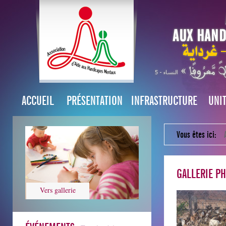
ACCUEIL
PRÉSENTATION
INFRASTRUCTURE
UNI
Vous êtes ici:
GALLERIE P
Vers gallerie