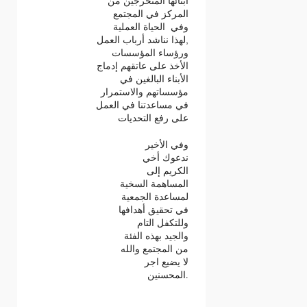
أبنائها المتخرجين من
المركز في المجتمع
وفي الحياة العملية
,لهذا نناشد أرباب العمل
ورؤساء المؤسسات
الأخذ على عاتقهم إدماج
الأبناء البالغين في
مؤسساتهم والاستمرار
في مساعدتنا في العمل
على رفع التحديات
وفي الأخير
ندعوك أخي
الكريم إلى
المساهمة السخية
لمساعدة الجمعية
في تحقيق أهدافها
وللتكفل التام
والجيد بهذه الفئة
من المجتمع والله
لا يضيع اجر
المحسنين.