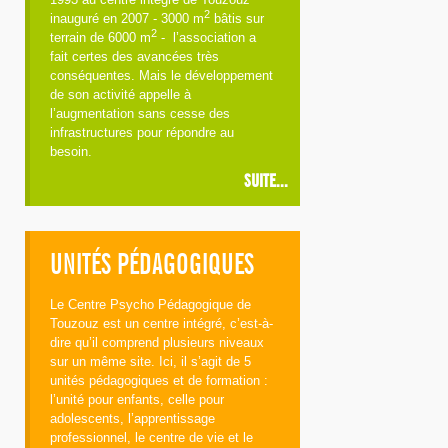
2
inauguré en 2007 - 3000 m
bâtis sur
2
terrain de 6000 m
- l’association a
fait certes des avancées très
conséquentes. Mais le développement
de son activité appelle à
l’augmentation sans cesse des
infrastructures pour répondre au
besoin.
SUITE...
UNITÉS PÉDAGOGIQUES
Le Centre Psycho Pédagogique de
Touzouz est un centre intégré, c’est-à-
dire qu’il comprend plusieurs niveaux
sur un même site. Ici, il s’agit de 5
unités pédagogiques et de formation :
l’unité pour enfants, celle pour
adolescents, l’apprentissage
professionnel, le centre de vie et le