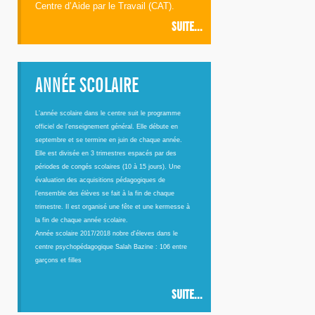
Centre d’Aide par le Travail (CAT).
SUITE...
ANNÉE SCOLAIRE
L’année scolaire dans le centre suit le programme
officiel de l’enseignement général. Elle débute en
septembre et se termine en juin de chaque année.
Elle est divisée en 3 trimestres espacés par des
périodes de congés scolaires (10 à 15 jours). Une
évaluation des acquisitions pédagogiques de
l’ensemble des élèves se fait à la fin de chaque
trimestre. Il est organisé une fête et une kermesse à
la fin de chaque année scolaire.
Année scolaire 2017/2018 nobre d'éleves dans le
centre psychopédagogique Salah Bazine : 106 entre
garçons et filles
SUITE...