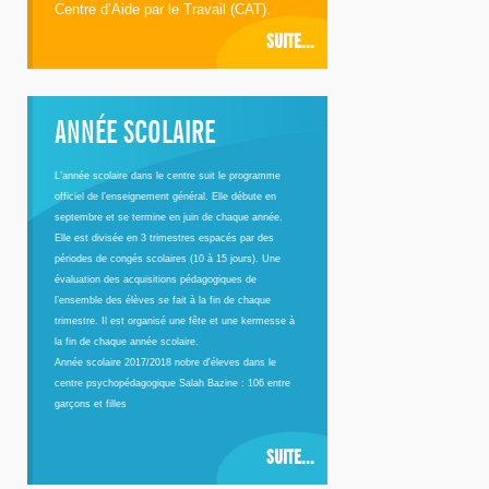
Centre d’Aide par le Travail (CAT).
SUITE...
ANNÉE SCOLAIRE
L’année scolaire dans le centre suit le programme
officiel de l’enseignement général. Elle débute en
septembre et se termine en juin de chaque année.
Elle est divisée en 3 trimestres espacés par des
périodes de congés scolaires (10 à 15 jours). Une
évaluation des acquisitions pédagogiques de
l’ensemble des élèves se fait à la fin de chaque
trimestre. Il est organisé une fête et une kermesse à
la fin de chaque année scolaire.
Année scolaire 2017/2018 nobre d'éleves dans le
centre psychopédagogique Salah Bazine : 106 entre
garçons et filles
SUITE...