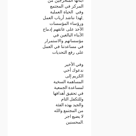
أبنائها المتخرجين من
المركز في المجتمع
وفي الحياة العملية
,لهذا نناشد أرباب العمل
ورؤساء المؤسسات
الأخذ على عاتقهم إدماج
الأبناء البالغين في
مؤسساتهم والاستمرار
في مساعدتنا في العمل
على رفع التحديات
وفي الأخير
ندعوك أخي
الكريم إلى
المساهمة السخية
لمساعدة الجمعية
في تحقيق أهدافها
وللتكفل التام
والجيد بهذه الفئة
من المجتمع والله
لا يضيع اجر
المحسنين.