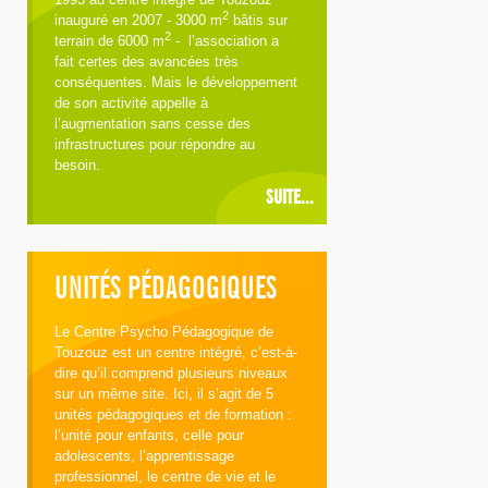
2
inauguré en 2007 - 3000 m
bâtis sur
2
terrain de 6000 m
- l’association a
fait certes des avancées très
conséquentes. Mais le développement
de son activité appelle à
l’augmentation sans cesse des
infrastructures pour répondre au
besoin.
SUITE...
UNITÉS PÉDAGOGIQUES
Le Centre Psycho Pédagogique de
Touzouz est un centre intégré, c’est-à-
dire qu’il comprend plusieurs niveaux
sur un même site. Ici, il s’agit de 5
unités pédagogiques et de formation :
l’unité pour enfants, celle pour
adolescents, l’apprentissage
professionnel, le centre de vie et le